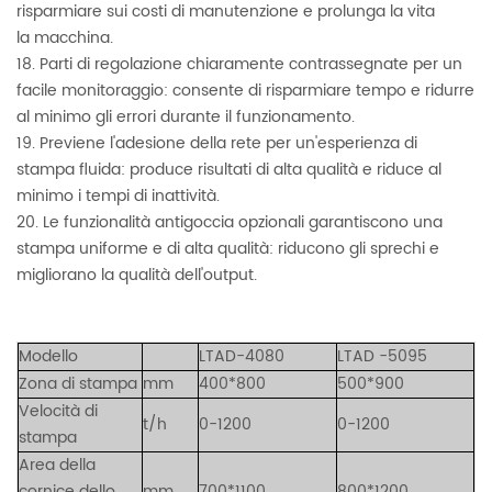
risparmiare sui costi di manutenzione e prolunga la vita
la macchina.
18. Parti di regolazione chiaramente contrassegnate per un
facile monitoraggio: consente di risparmiare tempo e ridurre
al minimo gli errori durante il funzionamento.
19. Previene l'adesione della rete per un'esperienza di
stampa fluida: produce risultati di alta qualità e riduce al
minimo i tempi di inattività.
20. Le funzionalità antigoccia opzionali garantiscono una
stampa uniforme e di alta qualità: riducono gli sprechi e
migliorano la qualità dell'output.
Modello
LTAD-4080
LTAD
-5095
Zona di stampa
mm
400*800
500*900
Velocità di
t/h
0-1200
0-1200
stampa
Area della
cornice dello
mm
700*1100
800*1200