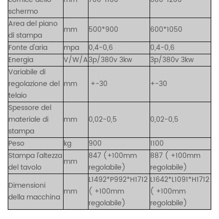
schermo
Area del piano
mm
500*900
600*1050
di stampa
Fonte d'aria
mpa
0,4-0,6
0,4-0,6
Energia
V/W/A
3p/380v 3kw
3p/380v 3kw
Variabile di
regolazione del
mm
+-30
+-30
telaio
Spessore del
materiale di
mm
0,02-0,5
0,02-0,5
stampa
Peso
kg
900
1100
Stampa l'altezza
847 (+100mm
887
(
+100mm
mm
del tavolo
regolabile)
regolabile)
L1492*P992*H1712
L1642*L1091*H1712
Dimensioni
mm
(
+100mm
(
+100mm
della macchina
regolabile)
regolabile)