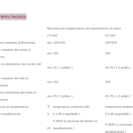
etro tecnico
Macchina per l'applicazione del trasferimento di calore
LTI-100
LTI-200
ne massima dell'etichetta
mm
100*100
200*200
 massimo del rotolo di
mm
240
240
ento
e la dimensione del nucleo del
mm
25
(
1 pollice
)
25-76
(
1-3 pollici
)
 massimo del rullo di
mm
240
240
imento
ne dell'anima del rotolo di
mm
25
(
1 pollice
)
25-76
(
1-3 pollici
)
imento
ura di riscaldamento
℃
temperatura ambiente-200
temperatura ambien
i riscaldamento
S
0,1-99
(
regolabile
)
0,1-99 (regolabile
）
0-3600
(a seconda del tempo di
0-3600
(
a seconda 
t/h
riscaldamento
)
riscaldamento
)