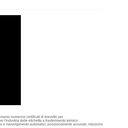
Macchina da taglio con 2 alberi di riavvolgimento
o
Questa ribobinatrice è ideale per i produttori
che cercano efficienza, precisione e
un
automazione nei loro processi di conversione
Details
 e
one.
iamo numerosi certificati di brevetto per
 l'industria delle etichette a trasferimento termico.
ione e riavvolgimento automatici, posizionamento accurato, riduzione