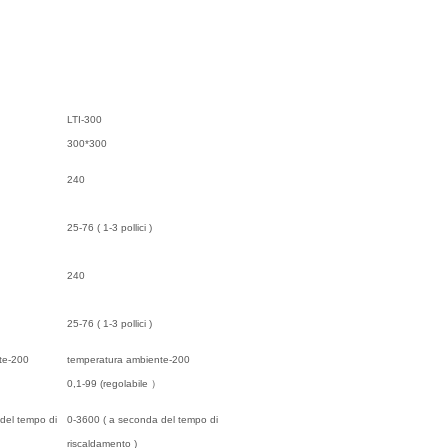
LTI-300
300*300
240
25-76
(
1-3 pollici
)
240
25-76
(
1-3 pollici
)
te-200
temperatura ambiente-200
0,1-99 (regolabile
）
del tempo di
0-3600
(
a seconda del tempo di
riscaldamento
)