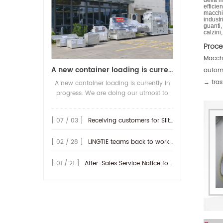
della 
efficie
macchin
industr
guanti,
calzini
Proce
Macchi
A new container loading is currently in progress.
automa
→ tras
A new container loading is currently in
progress. We are doing our utmost to
ensure you receive your high-quality
screen printing production line at the
[ 07 / 03 ]
Receiving customers for Slitting machine with differential Slip Shaft
earliest possible time.
[ 02 / 28 ]
LINGTIE teams back to work at Feb.25th.
[ 01 / 21 ]
After-Sales Service Notice for Turkey Region