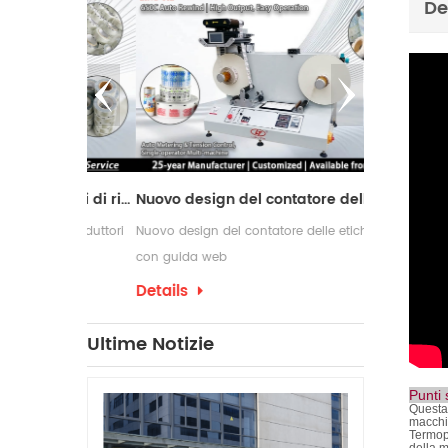
De
Macchina da taglio con 2 alberi di riavvolgimento
Nuovo design del contatore delle etichette con guida web
r i produttori
Nuovo design del contatore delle etichette
Le macchine ri
ne e
con guida web
comunemente u
di conversione
richiedono pro
Details
Details
confezionament
che spesso ri
Ultime Notizie
per etichette 
produzione.
Punti 
Questa 
macchin
Termopr