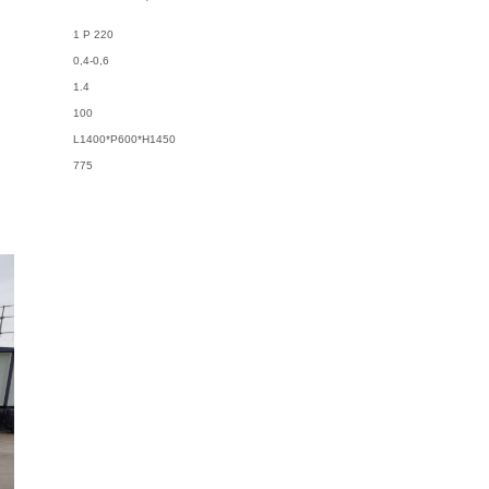
1 P
220
0,4-0,6
1.4
100
L1400*P600*H1450
775