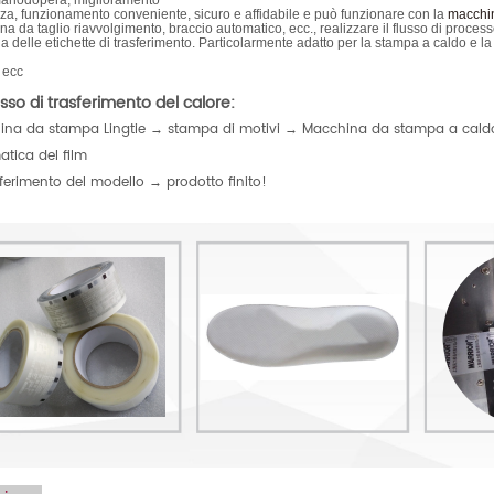
manodopera, miglioramento
nza, funzionamento conveniente, sicuro e affidabile e può funzionare con la
macchina
a da taglio riavvolgimento, braccio automatico, ecc., realizzare il flusso di process
ia delle etichette di trasferimento. Particolarmente adatto per la stampa a caldo e la 
, ecc
sso di trasferimento del calore:
na da stampa Lingtie → stampa di motivi → Macchina da stampa a caldo 
tica del film
ferimento del modello → prodotto finito!