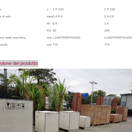
o
v
1 P
220
1 P
220
 di aria
mpa
0,4-0,6
0,4-0,6
W
0.8
1.4
KG
80
100
one della macchina
mm
L1400*P600*H1450
L1400*P600*H1450
tavolo
mm
775
775
zione del prodotto