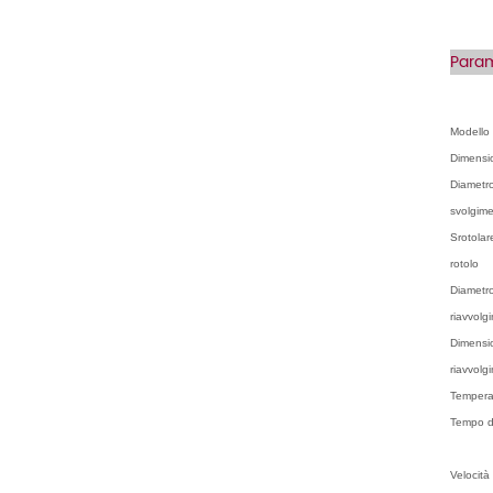
Param
Modello
Dimensio
Diametro
svolgim
Srotolar
rotolo
Diametro
riavvolg
Dimensio
riavvolg
Temperat
Tempo d
Velocità