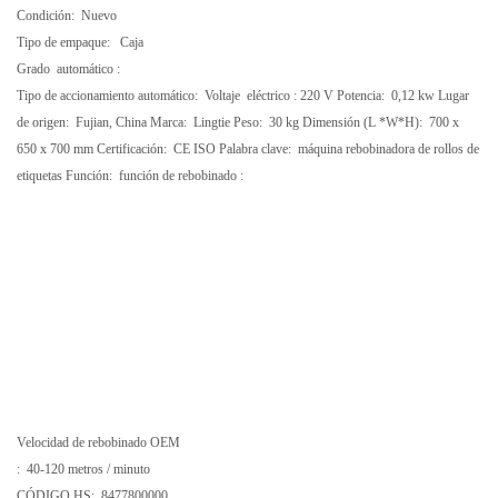
Condición:
Nuevo
Tipo de empaque:
Caja
Grado
automático :
Tipo de accionamiento automático:
Voltaje
eléctrico :
220 V
Potencia:
0,12 kw
Lugar
de origen:
Fujian, China
Marca:
Lingtie
Peso:
30 kg
Dimensión (L *W*H):
700 x
650 x 700 mm
Certificación:
CE ISO
Palabra clave:
máquina rebobinadora de rollos de
etiquetas
Función: función de
rebobinado
:
Velocidad de rebobinado OEM
:
40-120 metros / minuto
CÓDIGO HS:
8477800000