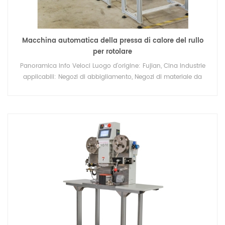
Macchina automatica della pressa di calore del rullo
per rotolare
Panoramica Info Veloci Luogo d'origine: Fujian, Cina Industrie
applicabili: Negozi di abbigliamento, Negozi di materiale da
costruzione, Stabilimento di produzione..... Dopo il servizio di
garanzia: Supporto tecnico video, supporto online, pezzi di
ricambio, servizio di manutenzione e riparazione sul campo
Posizione del servizio locale: Nessuno Posizione dello
showroom: Nessuno Marchio: Lingtie Condizione: Nuovo
Garanzia: 1 anno Servizio post vendita fornito: Ricambi gratuiti,
installazione sul campo, messa in servizio e formazione...
Utilizzo: Stampa a trasferimento termico di etichette con logos
pisciare: 0-3600 Dimensioni macchina: L680*L400*H745mm
Peso: 80 kg dimensione del tavolo di lavoro:
L1230*L400*H1500mm Formato di stampa: 100*100 mm
Imballaggio & Consegna Unità di vendita: Oggetto singolo
Dimensioni confezione singola: 150X50X150 cm Peso lordo