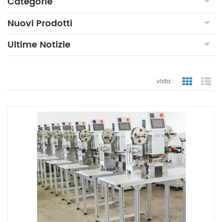
Categorie
Nuovi Prodotti
Ultime Notizie
vista :
vista a gr
vi