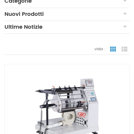
Categorie
Nuovi Prodotti
Ultime Notizie
vista :
vista a gr
vi