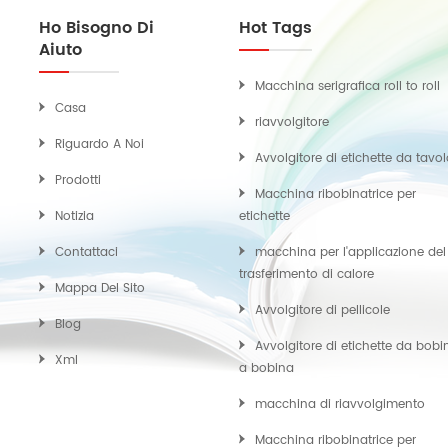
Ho Bisogno Di
Hot Tags
Aiuto
Macchina serigrafica roll to roll
Casa
riavvolgitore
Riguardo A Noi
Avvolgitore di etichette da tavo
Prodotti
Macchina ribobinatrice per
Notizia
etichette
Contattaci
macchina per l'applicazione del
trasferimento di calore
Mappa Del Sito
Avvolgitore di pellicole
Blog
Avvolgitore di etichette da bobi
Xml
a bobina
macchina di riavvolgimento
Macchina ribobinatrice per