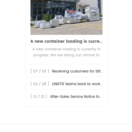
A new container loading is currently in progress.
A new container loading is currently in
progress. We are doing our utmost to
ensure you receive your high-quality
screen printing production line at the
[ 07 / 03 ]
Receiving customers for Slitting machine with differential Slip Shaft
earliest possible time.
[ 02 / 28 ]
LINGTIE teams back to work at Feb.25th.
[ 01 / 21 ]
After-Sales Service Notice for Turkey Region