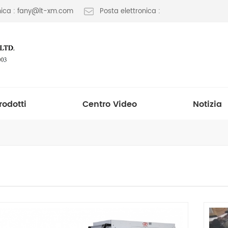
onica : fany@lt-xm.com
Posta elettronica :
rodotti
Centro Video
Notizia