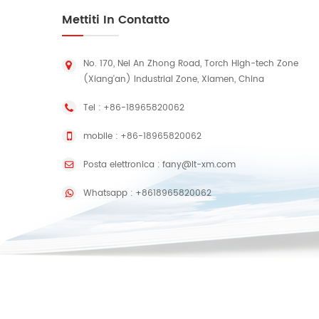
Mettiti In Contatto
No. 170, Nei An Zhong Road, Torch High-tech Zone
(Xiang'an) Industrial Zone, Xiamen, China
Tel :
+86-18965820062
mobile :
+86-18965820062
Posta elettronica :
fany@lt-xm.com
Whatsapp :
+8618965820062