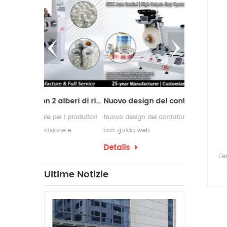
Macchina da taglio con 2 alberi di riavvolgimento
Nuovo design del contatore delle etichette con guida web
er i produttori
Nuovo design del contatore delle etichette
Le macchine r
ione e
con guida web
comunemente 
 di conversione
richiedono pr
Details
Details
L'e
confezioname
che spesso r
Ultime Notizie
s
per etichette
d
produzione.