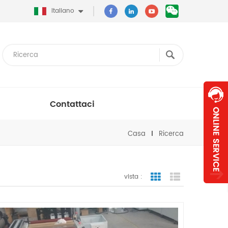
Italiano
Contattaci
Casa
Ricerca
vista :
vista a griglia
visualizzazion