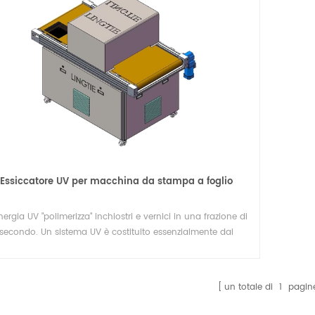
ribobinatore ad eliminazione elettrostatica
Macchina da stampa UV roll to rol
iavvolgitrici per etichette sono
La macchina serigrafica automatica roll 
utilizzate nei settori che
roll comprende principalmente un
Essiccatore UV per macchina da stampa a foglio
ocessi di etichettatura e
alimentatore, una stazione di serigrafia e
Details
nergia UV "polimerizza" inchiostri e vernici in una frazione di
nto efficienti. Alcune industrie
essiccatore ad aria calda. L'essiccatore U
secondo. Un sistema UV è costituito essenzialmente dai
ichiedono macchine ribobinatrici
l'essiccatore IR sono disponibili come op
eguenti componenti: lampade UV, riflettori, alloggiamenti
 a supporto della loro
Per la stampa di etichette a trasferiment
elle lampade, un sistema di raffreddamento e un sistema
termico, è possibile aggiungere una
elettronico di comando e controllo.
un totale di
1
pagin
macchina per polveri alla linea di stamp