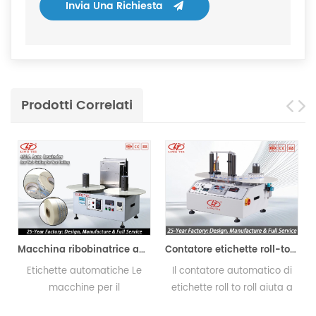
Invia Una Richiesta
Prodotti Correlati
con codici a barre
Macchina ribobinatrice automatica
Contatore etichette roll-to-roll
Etichette automatiche Le
Il contatore automatico di
macchine per il
etichette roll to roll aiuta a
riavvolgimento del
contare e riavvolgere