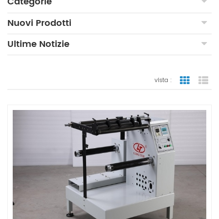
Categorie
Nuovi Prodotti
Ultime Notizie
vista :
vista a gr
vi