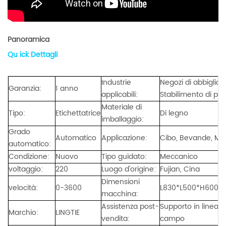
Panoramica
Qu
ick Dettagli
Industrie
Negozi di abbigliam
Garanzia:
1 anno
applicabili:
Stabilimento di prod
Materiale di
Tipo:
Etichettatrice
Di legno
imballaggio:
Grado
Automatico
Applicazione:
Cibo, Bevande, Mer
automatico:
Condizione:
Nuovo
Tipo guidato:
Meccanico
voltaggio:
220
Luogo d'origine:
Fujian, Cina
Dimensioni
velocità:
0-3600
L830*L500*H600
macchina:
Assistenza post-
Supporto in linea, 
Marchio:
LINGTIE
vendita:
campo