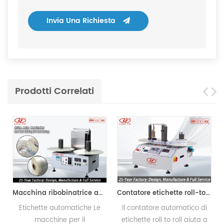
Invia Una Richiesta
Prodotti Correlati
Macchina ribobinatrice automatica
Contatore etichette roll-to-roll
Macchina per il conteggio delle etichette
Le
Il contatore automatico di
La Label Conta Machine
etichette roll to roll aiuta a
consente di contare il