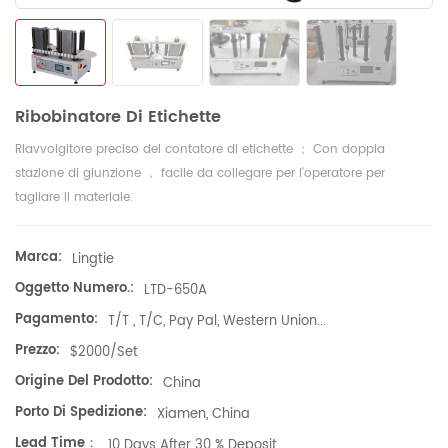
Ribobinatore Di Etichette
Riavvolgitore preciso del contatore di etichette ； Con doppia
stazione di giunzione ， facile da collegare per l'operatore per
tagliare il materiale.
Marca:
Lingtie
Oggetto Numero.:
LTD-650A
Pagamento:
T/T , T/C, Pay Pal, Western Union...
Prezzo:
$2000/set
Origine Del Prodotto:
China
Porto Di Spedizione:
Xiamen, China
Lead Time：
10 Days After 30 % Deposit