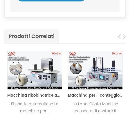
Prodotti Correlati
Macchina ribobinatrice automatica
Macchina per il conteggio delle etichette
è
Etichette automatiche Le
La Label Conta Machine
/
macchine per il
consente di contare il
riavvolgimento del
numero di etichette su un
conteggio hanno esportato
rotolo e di riavvolgere in