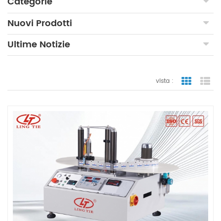
Categorie
Nuovi Prodotti
Ultime Notizie
vista :
vista a gr
vi