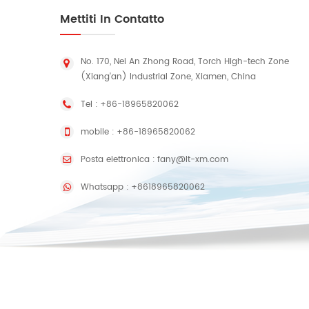
Mettiti In Contatto
No. 170, Nei An Zhong Road, Torch High-tech Zone
(Xiang'an) Industrial Zone, Xiamen, China
Tel :
+86-18965820062
mobile :
+86-18965820062
Posta elettronica :
fany@lt-xm.com
Whatsapp :
+8618965820062