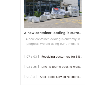
A new container loading is currently in progress.
A new container loading is currently in
progress. We are doing our utmost to
ensure you receive your high-quality
screen printing production line at the
[ 07 / 03 ]
Receiving customers for Slitting machine with differential Slip Shaft
earliest possible time.
[ 02 / 28 ]
LINGTIE teams back to work at Feb.25th.
[ 01 / 21 ]
After-Sales Service Notice for Turkey Region