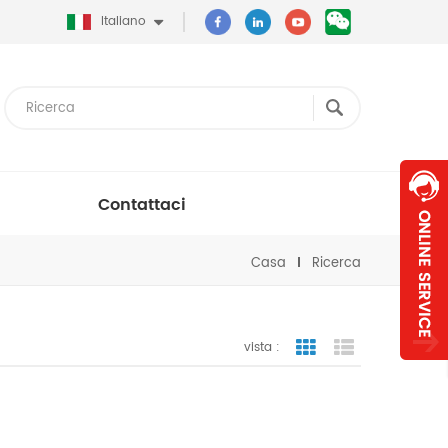
Italiano
Contattaci
Casa
Ricerca
vista :
vista a griglia
visualizzazion