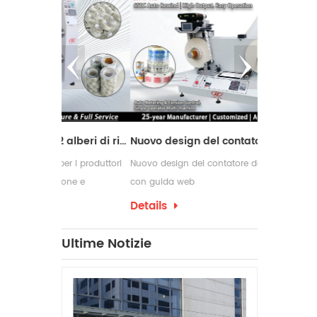
Macchina da taglio con 2 alberi di riavvolgimento
Nuovo design del contatore delle etichette con guida web
er i produttori
Nuovo design del contatore delle etichette
Le macchine 
ione e
con guida web
comunemente 
 di conversione
richiedono p
Details
Details
confezioname
che spesso 
Ultime Notizie
per etichett
produzione.