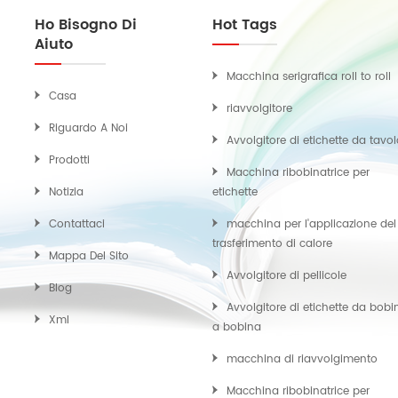
Ho Bisogno Di
Hot Tags
Aiuto
Macchina serigrafica roll to roll
Casa
riavvolgitore
Riguardo A Noi
Avvolgitore di etichette da tavo
Prodotti
Macchina ribobinatrice per
Notizia
etichette
Contattaci
macchina per l'applicazione del
trasferimento di calore
Mappa Del Sito
Avvolgitore di pellicole
Blog
Avvolgitore di etichette da bobi
Xml
a bobina
macchina di riavvolgimento
Macchina ribobinatrice per