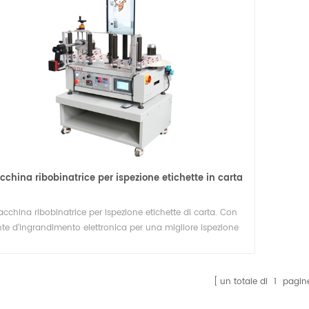
china ribobinatrice per ispezione etichette in carta
cchina ribobinatrice per ispezione etichette di carta. Con
nte d'ingrandimento elettronica per una migliore ispezione
durante il riavvolgimento del conteggio delle etichette.
un totale di
1
pagin