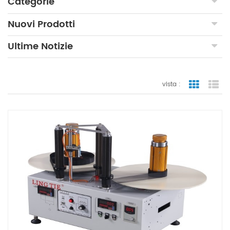
Categorie
Nuovi Prodotti
Ultime Notizie
vista :
vista a gr
vi