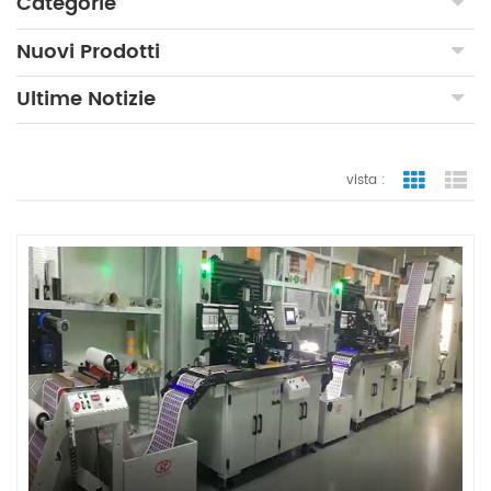
Categorie
Nuovi Prodotti
Ultime Notizie
vista :
vista a gr
vi