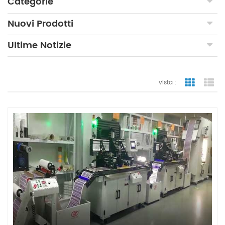
Categorie
Nuovi Prodotti
Ultime Notizie
vista :
vista a gr
vi