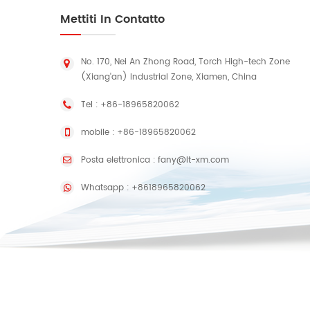
Mettiti In Contatto
No. 170, Nei An Zhong Road, Torch High-tech Zone
(Xiang'an) Industrial Zone, Xiamen, China
Tel :
+86-18965820062
mobile :
+86-18965820062
Posta elettronica :
fany@lt-xm.com
Whatsapp :
+8618965820062