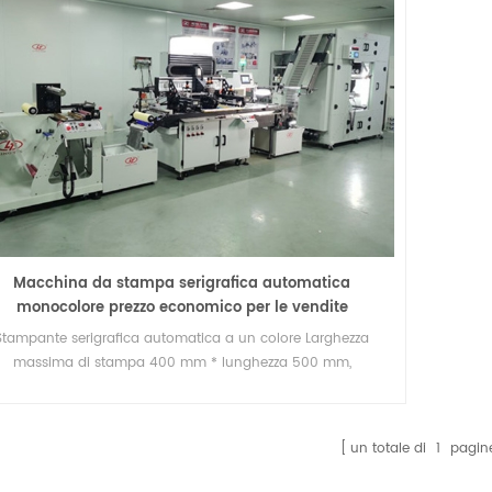
Macchina da stampa serigrafica automatica
monocolore prezzo economico per le vendite
Stampante serigrafica automatica a un colore Larghezza
massima di stampa 400 mm * lunghezza 500 mm,
mentazione automatica del materiale, Registro automatico,
sicion di stampa +-0,01 mm, Sistema di polimerizzazione UV
/ essiccatore ad aria calda per opzione.
un totale di
1
pagin