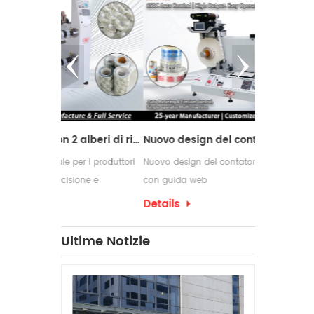
Macchina da taglio con 2 alberi di riavvolgimento
Nuovo design del contatore delle etichette con guida web
er i produttori
Nuovo design del contatore delle etichette
Le macchine 
ione e
con guida web
comunemente 
 di conversione
richiedono p
Details
Details
confezioname
che spesso r
Ultime Notizie
per etichett
produzione.