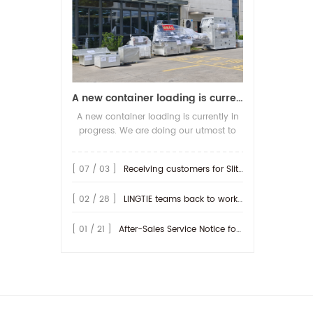
A new container loading is currently in progress.
A new container loading is currently in
progress. We are doing our utmost to
ensure you receive your high-quality
screen printing production line at the
[ 07 / 03 ]
Receiving customers for Slitting machine with differential Slip Shaft
earliest possible time.
[ 02 / 28 ]
LINGTIE teams back to work at Feb.25th.
[ 01 / 21 ]
After-Sales Service Notice for Turkey Region