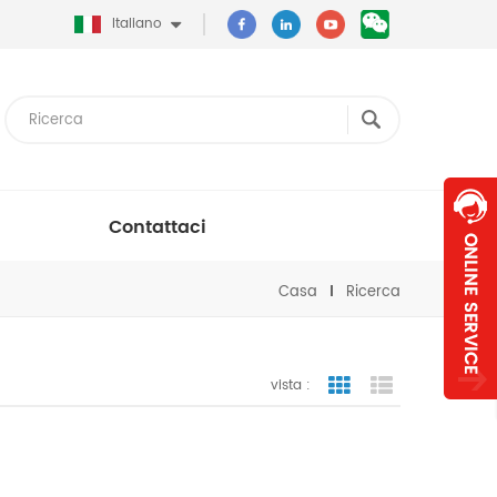
Italiano
Contattaci
Casa
Ricerca
vista :
vista a griglia
visualizzazion