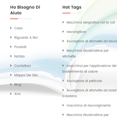
Ho Bisogno Di
Hot Tags
Aiuto
Macchina serigrafica roll to roll
Casa
riavvolgitore
Riguardo A Noi
Avvolgitore di etichette da tavo
Prodotti
Macchina ribobinatrice per
Notizia
etichette
Contattaci
macchina per l'applicazione del
trasferimento di calore
Mappa Del Sito
Avvolgitore di pellicole
Blog
Avvolgitore di etichette da bobi
Xml
a bobina
macchina di riavvolgimento
Macchina ribobinatrice per