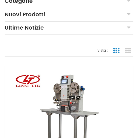
Categorie
Nuovi Prodotti
Ultime Notizie
vista :
vista a gr
vi