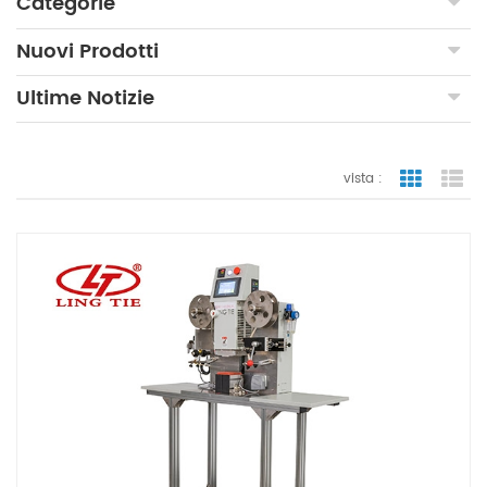
Categorie
Nuovi Prodotti
Ultime Notizie
vista :
vista a gr
vi