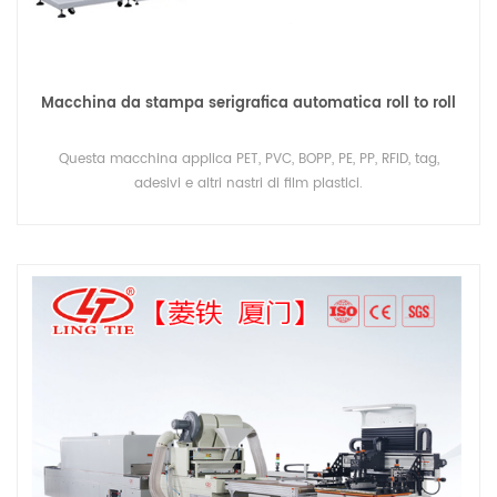
Macchina da stampa serigrafica automatica roll to roll
Questa macchina applica PET, PVC, BOPP, PE, PP, RFID, tag,
adesivi e altri nastri di film plastici.