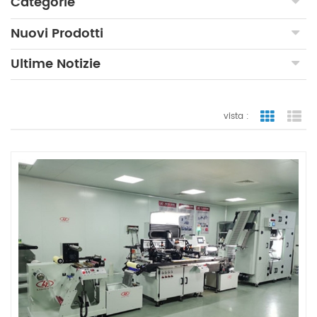
Categorie
Nuovi Prodotti
Ultime Notizie
vista :
vista a gr
vi