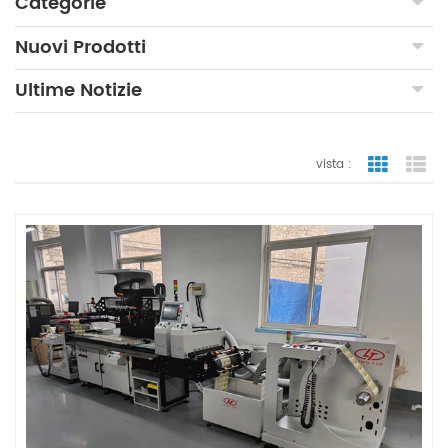
Categorie
Nuovi Prodotti
Ultime Notizie
vista :
vista a gr
vi