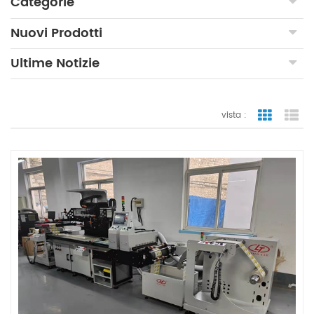
Categorie
Nuovi Prodotti
Ultime Notizie
vista :
vista a gr
vi