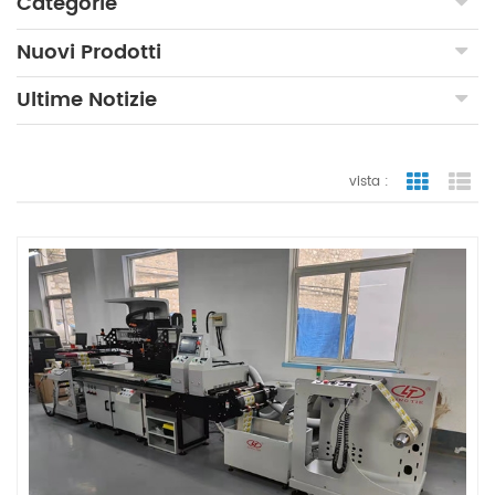
Categorie
Nuovi Prodotti
Ultime Notizie
vista :
vista a gr
vi