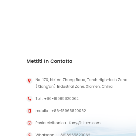
b
Mettiti In Contatto
No. 170, Nei An Zhong Road, Torch High-tech Zone
(Xiang'an) Industrial Zone, Xiamen, China
Tel :
+86-18965820062
mobile :
+86-18965820062
Posta elettronica :
fany@lt-xm.com
Whatsapp :
+8618965820062