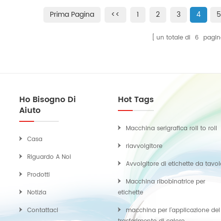
obina", progettato per il conteggio e il riavvolgimento di
Prima Pagina
<<
1
2
3
4
5
etichette in un processo offline autonomo.
un totale di
6
pagin
Ho Bisogno Di
Hot Tags
Aiuto
Macchina serigrafica roll to roll
Casa
riavvolgitore
Riguardo A Noi
Avvolgitore di etichette da tavo
Prodotti
Macchina ribobinatrice per
Notizia
etichette
Contattaci
macchina per l'applicazione del