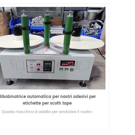
Ribobinatrice automatica per nastri adesivi per
etichette per scoth tape
Questa macchina è adatta per arrotolare il nastro.