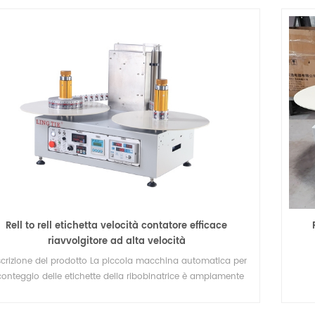
Rell to rell etichetta velocità contatore efficace
riavvolgitore ad alta velocità
crizione del prodotto La piccola macchina automatica per
 conteggio delle etichette della ribobinatrice è ampiamente
utilizzata nel riavvolgimento del materiale in rotolo e nel
teggio delle etichette, come adesivi adesivi, etichette RFID,