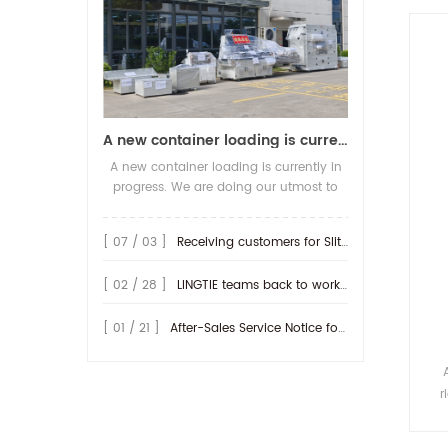
A new container loading is currently in progress.
A new container loading is currently in
progress. We are doing our utmost to
ensure you receive your high-quality
screen printing production line at the
[ 07 / 03 ]
Receiving customers for Slitting machine with differential Slip Shaft
earliest possible time.
[ 02 / 28 ]
LINGTIE teams back to work at Feb.25th.
[ 01 / 21 ]
After-Sales Service Notice for Turkey Region
r
ro
pre