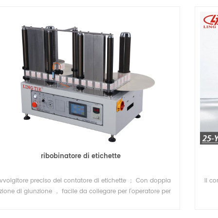
otoli di carta, tessuto non tessuto, fogli e vari film plastici
tili (PET.PVC, PC.POPP ) Funzione principale: *Contametro、
Contapezzo、*Guida web *Spazzola eliminazione statica
tori doppi *Stazione di giunzione * Albero intercambiabile
* Tensione semiautomatica/Tensione completamente
automatica * Velocità uniforme * La lunghezza e la
mensione dell'albero possono essere personalizzate Albero
er opzione Specifica Imballaggio&Consegna Esposizione
Profilo Aziendale
ribobinatore ad eliminazione elettrostatica
Macchina da stampa UV roll to rol
iavvolgitrici per etichette sono
La macchina serigrafica automatica roll t
tilizzate nei settori che
roll comprende principalmente un
ocessi di etichettatura e
alimentatore, una stazione di serigrafia e
Details
to efficienti. Alcune industrie
essiccatore ad aria calda. L'essiccatore U
ribobinatore di etichette
chiedono macchine ribobinatrici
l'essiccatore IR sono disponibili come opz
 a supporto della loro
Per la stampa di etichette a trasferimento
vvolgitore preciso del contatore di etichette ； Con doppia
Il c
termico, è possibile aggiungere una
zione di giunzione ， facile da collegare per l'operatore per
macchina per polveri alla linea di stampa
tagliare il materiale.