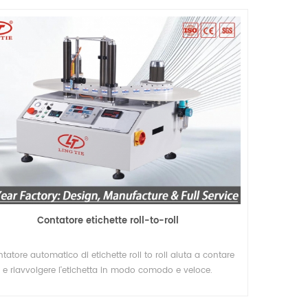
l
Macchina da taglio con 2 alberi di riavvolgimento
o
Questa ribobinatrice è ideale per i produttori
che cercano efficienza, precisione e
 un
automazione nei loro processi di conversione
Details
V e
Contatore etichette roll-to-roll
ione.
ontatore automatico di etichette roll to roll aiuta a contare
e riavvolgere l'etichetta in modo comodo e veloce.
.