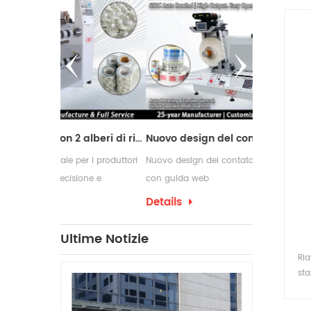
r
sot
*
*Mo
di
p
Macchina da taglio con 2 alberi di riavvolgimento
Nuovo design del contatore delle etichette con guida web
r i produttori
Nuovo design del contatore delle etichette
Le macchine r
one e
con guida web
comunemente u
di conversione
richiedono pr
Details
Details
confezionamen
che spesso ri
Ultime Notizie
per etichette
Ria
produzione.
sta