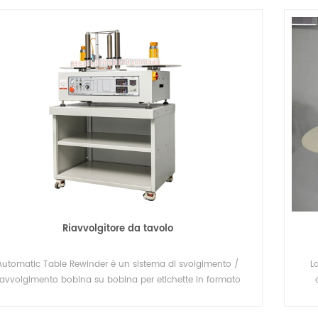
Riavvolgitore da tavolo
Automatic Table Rewinder è un sistema di svolgimento /
L
iavvolgimento bobina su bobina per etichette in formato
tolo con la possibilità di contare una quantità di etichette
stabilita. Il sistema di avvolgimento di etichette "bobina su